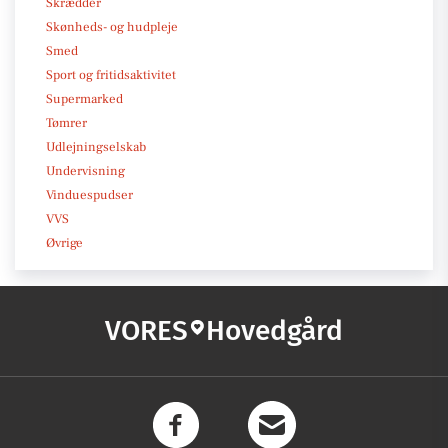
Skrædder
Skønheds- og hudpleje
Smed
Sport og fritidsaktivitet
Supermarked
Tømrer
Udlejningselskab
Undervisning
Vinduespudser
VVS
Øvrige
VORES
Hovedgård