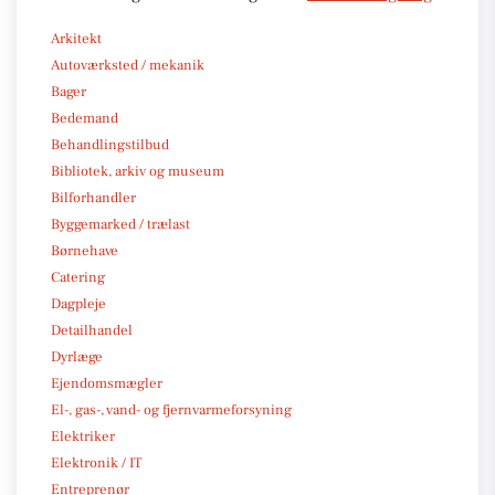
Arkitekt
Autoværksted / mekanik
Bager
Bedemand
Behandlingstilbud
Bibliotek, arkiv og museum
Bilforhandler
Byggemarked / trælast
Børnehave
Catering
Dagpleje
Detailhandel
Dyrlæge
Ejendomsmægler
El-, gas-, vand- og fjernvarmeforsyning
Elektriker
Elektronik / IT
Entreprenør