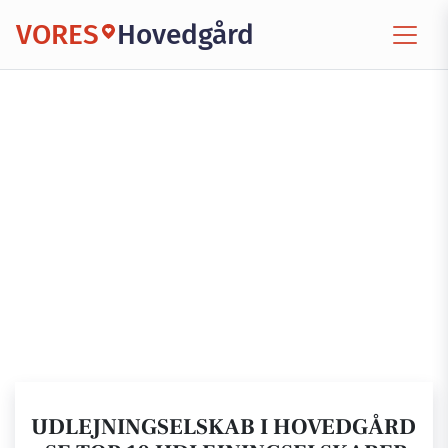
VORES
Hovedgård
UDLEJNINGSELSKAB I HOVEDGÅRD