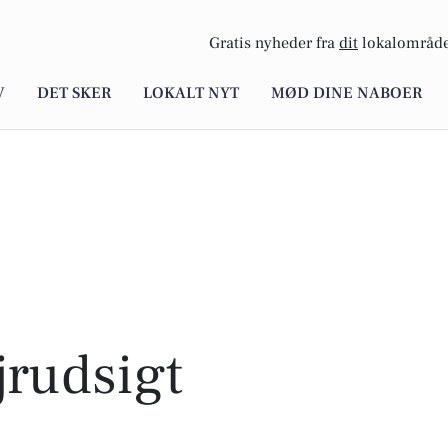
Gratis nyheder fra
dit
lokalområde
V
DET SKER
LOKALT NYT
MØD DINE NABOER
rudsigt