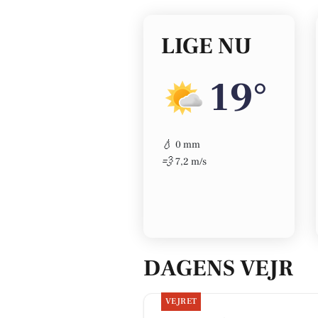
LIGE NU
19°
💧
0 mm
💨
7,2 m/s
DAGENS VEJR
VEJRET