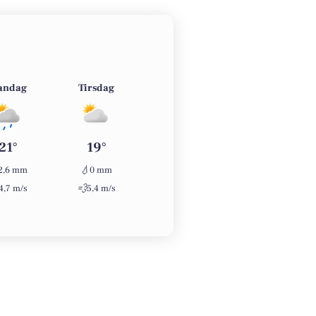
andag
Tirsdag
Onsdag
Torsdag
21°
19°
21°
23°
💧
💧
💧
2,6 mm
0 mm
0 mm
0 mm
💨
💨
💨
4,7 m/s
5,4 m/s
2,2 m/s
2,6 m/s