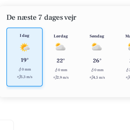
De næste 7 dages vejr
I dag
Lørdag
Søndag
M
19°
22°
26°
💧
0 mm
💧
💧
💧
0 mm
0 mm
💨
5,3 m/s
💨
💨
💨
2,9 m/s
4,5 m/s