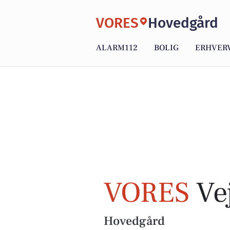
VORES
Hovedgård
ALARM112
BOLIG
ERHVER
VORES
Vej
Hovedgård