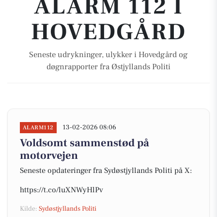
ALARM 112 I
HOVEDGÅRD
Seneste udrykninger, ulykker i Hovedgård og
døgnrapporter fra Østjyllands Politi
13-02-2026 08:06
ALARM112
Voldsomt sammenstød på
motorvejen
Seneste opdateringer fra Sydøstjyllands Politi på X:
https://t.co/luXNWyHlPv
Kilde:
Sydøstjyllands Politi