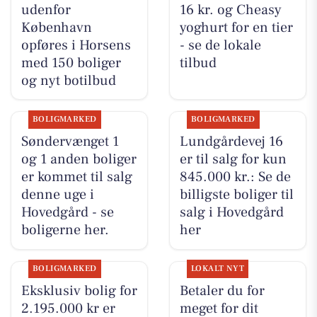
udenfor
16 kr. og Cheasy
København
yoghurt for en tier
opføres i Horsens
- se de lokale
med 150 boliger
tilbud
og nyt botilbud
BOLIGMARKED
BOLIGMARKED
Søndervænget 1
Lundgårdevej 16
og 1 anden boliger
er til salg for kun
er kommet til salg
845.000 kr.: Se de
denne uge i
billigste boliger til
Hovedgård - se
salg i Hovedgård
boligerne her.
her
BOLIGMARKED
LOKALT NYT
Eksklusiv bolig for
Betaler du for
2.195.000 kr er
meget for dit