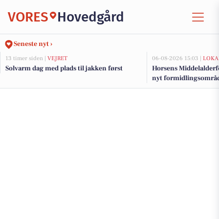
VORES
Hovedgård
Seneste nyt ›
13 timer siden |
VEJRET
06-08-2026 15:03 |
LOKA
Solvarm dag med plads til jakken først
Horsens Middelalderf
nyt formidlingsområde
millionstøtte fra fond