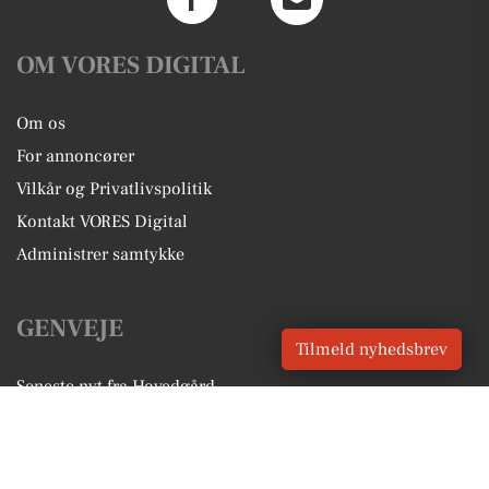
OM VORES DIGITAL
Om os
For annoncører
Vilkår og Privatlivspolitik
Kontakt VORES Digital
Administrer samtykke
GENVEJE
Tilmeld nyhedsbrev
Seneste nyt fra Hovedgård
Vores lokale erhverv
Kalenderen for Hovedgård
Fakta om Hovedgård