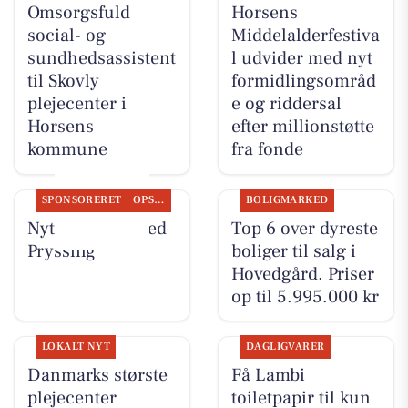
Omsorgsfuld
Horsens
social- og
Middelalderfestiva
sundhedsassistent
l udvider med nyt
til Skovly
formidlingsområd
plejecenter i
e og riddersal
Horsens
efter millionstøtte
kommune
fra fonde
SPONSORERET
OPSLAGSTAVLEN
BOLIGMARKED
Nyt fra Guldsmed
Top 6 over dyreste
Pryssing
boliger til salg i
Hovedgård. Priser
op til 5.995.000 kr
LOKALT NYT
DAGLIGVARER
Danmarks største
Få Lambi
plejecenter
toiletpapir til kun