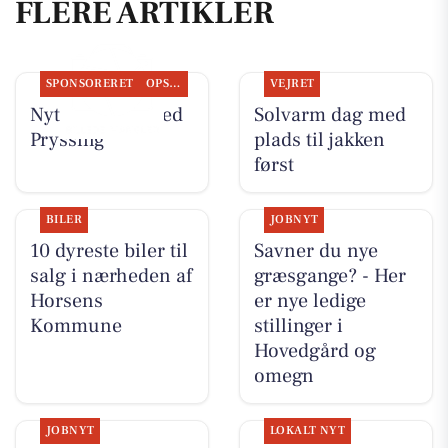
FLERE ARTIKLER
SPONSORERET
OPSLAGSTAVLEN
VEJRET
Nyt fra Guldsmed
Solvarm dag med
Pryssing
plads til jakken
først
BILER
JOBNYT
10 dyreste biler til
Savner du nye
salg i nærheden af
græsgange? - Her
Horsens
er nye ledige
Kommune
stillinger i
Hovedgård og
omegn
JOBNYT
LOKALT NYT