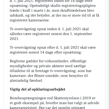
d. 1. juli 2021, registreres inden for 14 dage efter
opsætning. Oprindeligt skulle registreringspligten
træde i kraft i marts i år, men ikrafttrædelsen blev
udskudt, og det betyder, at der nu er mere tid til at få
registreret kameraerne.
Tv-overvågning opsat
inden
d. 1. juli 2021 skal
således være registreret senest den 1. september
2021.
Tv-overvågning opsat
efter
d. 1. juli 2021 skal være
registreret senest 14 dage efter opsætning.
Reglerne gælder for virksomheder, offentlige
myndigheder og private aktører med særlige
tilladelse til at foretage tv-overvågning, som har
kameraer, der filmer område, som benyttes til
almindelig færdsel.
Vigtig del af opklaringsarbejdet
Bombesprængningen ved Skattestyrelsen i 2019 er
et godt eksempel på, hvorfor man har valgt at udvide
kameraregistret. Her var det nemlig primært