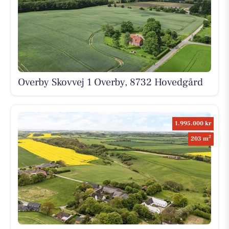
Overby Skovvej 1 Overby, 8732 Hovedgård
1.995.000 kr
2
203 m