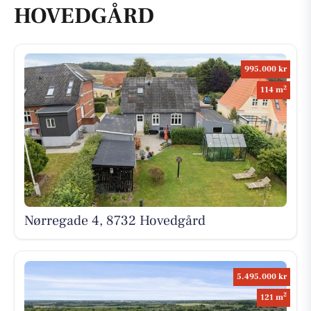
HOVEDGÅRD
995.000 kr
2
114 m
Nørregade 4, 8732 Hovedgård
5.495.000 kr
2
121 m