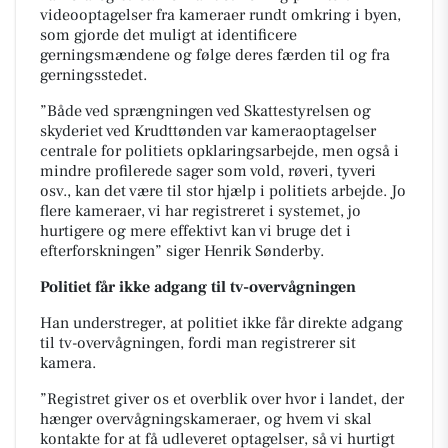
videooptagelser fra kameraer rundt omkring i byen,
som gjorde det muligt at identificere
gerningsmændene og følge deres færden til og fra
gerningsstedet.
”Både ved sprængningen ved Skattestyrelsen og
skyderiet ved Krudttønden var kameraoptagelser
centrale for politiets opklaringsarbejde, men også i
mindre profilerede sager som vold, røveri, tyveri
osv., kan det være til stor hjælp i politiets arbejde. Jo
flere kameraer, vi har registreret i systemet, jo
hurtigere og mere effektivt kan vi bruge det i
efterforskningen” siger Henrik Sønderby.
Politiet får ikke adgang til tv-overvågningen
Han understreger, at politiet ikke får direkte adgang
til tv-overvågningen, fordi man registrerer sit
kamera.
”Registret giver os et overblik over hvor i landet, der
hænger overvågningskameraer, og hvem vi skal
kontakte for at få udleveret optagelser, så vi hurtigt