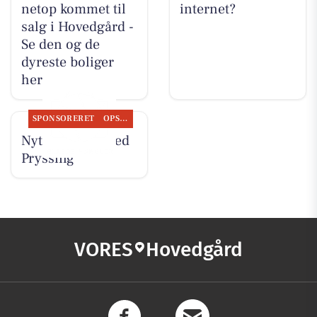
netop kommet til
internet?
salg i Hovedgård -
Se den og de
dyreste boliger
her
SPONSORERET
OPSLAGSTAVLEN
Nyt fra Guldsmed
Pryssing
VORES
Hovedgård