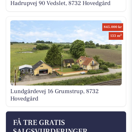
Hadrupvej 90 Vedslet, 8732 Hovedgård
845.000 kr
2
133 m
Lundgårdevej 16 Grumstrup, 8732
Hovedgård
FÅ TRE GRATIS
SALGSVURDERINGER