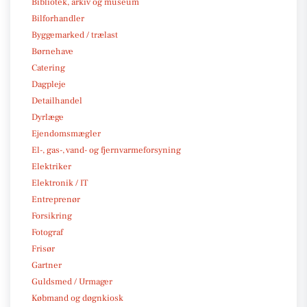
Bibliotek, arkiv og museum
Bilforhandler
Byggemarked / trælast
Børnehave
Catering
Dagpleje
Detailhandel
Dyrlæge
Ejendomsmægler
El-, gas-, vand- og fjernvarmeforsyning
Elektriker
Elektronik / IT
Entreprenør
Forsikring
Fotograf
Frisør
Gartner
Guldsmed / Urmager
Købmand og døgnkiosk