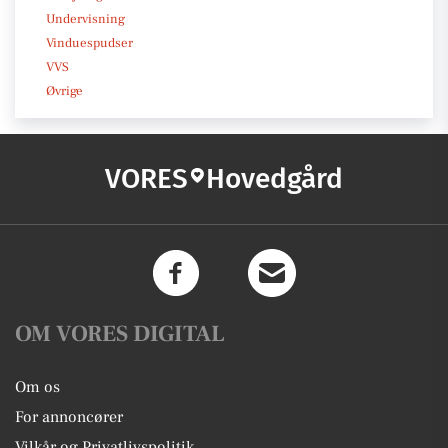
Undervisning
Vinduespudser
VVS
Øvrige
VORES
Hovedgård
OM VORES DIGITAL
Om os
For annoncører
Vilkår og Privatlivspolitik