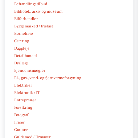
Behandlingstilbud
Bibliotek, arkiv og museum
Bilforhandler
Byggemarked / trælast
Børnehave
Catering
Dagpleje
Detailhandel
Dyrlæge
Ejendomsmægler
El-, gas-, vand- og fjernvarmeforsyning
Elektriker
Elektronik / IT
Entreprenør
Forsikring
Fotograf
Frisør
Gartner
Guldsmed / Urmager