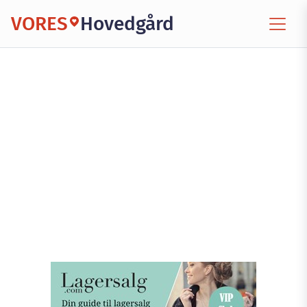
VORES
Hovedgård