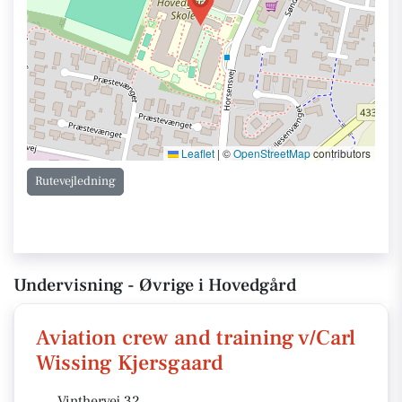
Leaflet
|
©
OpenStreetMap
contributors
Rutevejledning
Undervisning - Øvrige i Hovedgård
Aviation crew and training v/Carl
Wissing Kjersgaard
Vinthervej 32