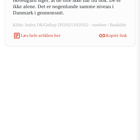
Hovedgård siger, at de ofte ikke har tid nok. De er
ikke alene. Det er nogenlunde samme niveau i
Danmark i gennemsnit.
Kilde: Index DK/Gallup 2H20211H2022 - noehow / Raakilde
Læs hele artiklen her
Kopiér link