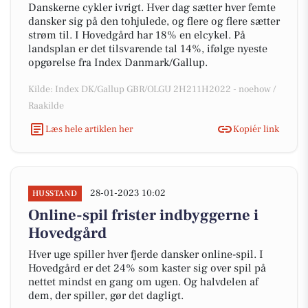
Danskerne cykler ivrigt. Hver dag sætter hver femte
dansker sig på den tohjulede, og flere og flere sætter
strøm til. I Hovedgård har 18% en elcykel. På
landsplan er det tilsvarende tal 14%, ifølge nyeste
opgørelse fra Index Danmark/Gallup.
Kilde: Index DK/Gallup GBR/OLGU 2H211H2022 - noehow /
Raakilde
Læs hele artiklen her
Kopiér link
28-01-2023 10:02
HUSSTAND
Online-spil frister indbyggerne i
Hovedgård
Hver uge spiller hver fjerde dansker online-spil. I
Hovedgård er det 24% som kaster sig over spil på
nettet mindst en gang om ugen. Og halvdelen af
dem, der spiller, gør det dagligt.