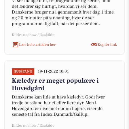
Vi ser mange film, tv-programmer og serier, men
det ændrer sig hurtigt, hvordan vi ser dem.
Danskerne bruger nu i gennemsnit hver dag 1 time
og 20 minutter på streaming, hvor de ser
programmerne digitalt, når det passer dem.
Kilde: noehow / Raakilde
Læs hele artiklen her
Kopiér link
19-11-2022 10:01
HUSSTAND
Kæledyr er meget populære i
Hovedgård
Danskerne kan lide at have kæledyr. Godt hver
tredje husstand har et eller flere dyr. Men i
Hovedgård er niveauet endnu højere, viser de
seneste tal fra Index Danmark/Gallup.
Kilde: noehow / Raakilde