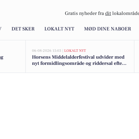
Gratis nyheder fra
dit
lokalområde
V
DET SKER
LOKALT NYT
MØD DINE NABOER
06-08-2026 15:03 |
LOKALT NYT
ag
Horsens Middelalderfestival udvider med
nyt formidlingsområde og riddersal efter
millionstøtte fra fonde