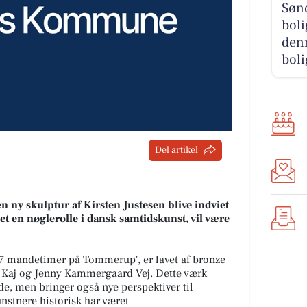
Søn
boli
denn
boli
Del artikel
n ny skulptur af Kirsten Justesen blive indviet
let en nøglerolle i dansk samtidskunst, vil være
 27 mandetimer på Tommerup', er lavet af bronze
 Kaj og Jenny Kammergaard Vej. Dette værk
gde, men bringer også nye perspektiver til
unstnere historisk har været