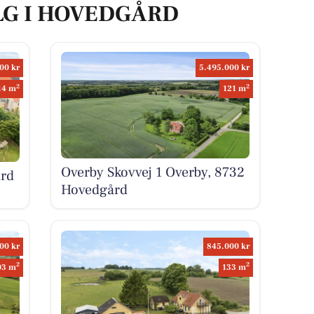
LG I HOVEDGÅRD
00 kr
5.495.000 kr
2
2
14 m
121 m
Overby Skovvej 1 Overby, 8732
ård
Hovedgård
00 kr
845.000 kr
2
2
03 m
133 m