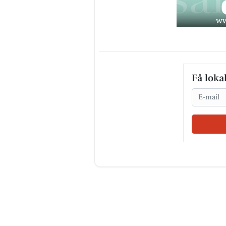
Få loka
Email