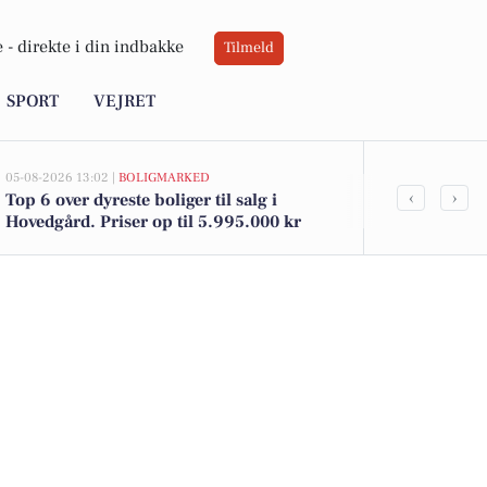
 -
direkte i din indbakke
Tilmeld
SPORT
VEJRET
05-08-2026 13:02 |
BOLIGMARKED
04-08-2026 08:39
‹
›
Top 6 over dyreste boliger til salg i
Danmarks stø
Hovedgård. Priser op til 5.995.000 kr
København o
boliger og n