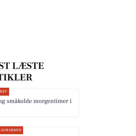
ST LÆSTE
TIKLER
JRET
 og småkolde morgentimer i
LIGMARKED