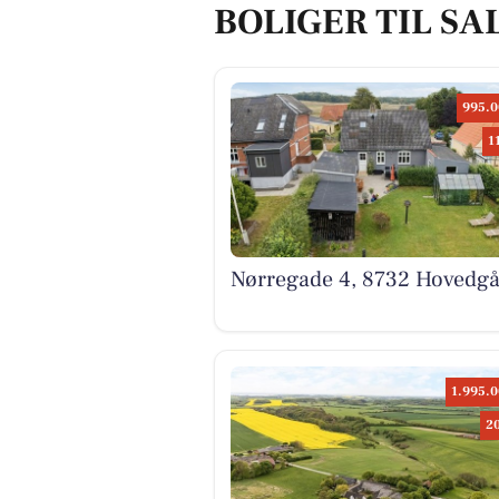
BOLIGER TIL SA
995.0
1
Nørregade 4, 8732 Hovedg
1.995.0
2