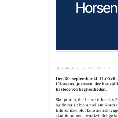
Torsdag d. 18. sep. 2025 - kl. 08:36
Den 30. september kl. 11.00 vil e
i Horsens. Justesen, der har spil
til stede ved begivenheden.
Skulpturen, der bærer titlen '3 x
og finder sit hjem mellem Nordre
tilfører ikke blot kunstnerisk tyn
skulpturalléen, hvor kvindelige k