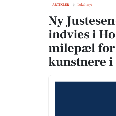
Ny Justesen-skulptur indvies i Horsen
ARTIKLER
Lokalt nyt
Ny Justesen
indvies i H
milepæl for
kunstnere i