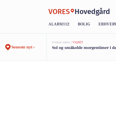
VORES
Hovedgård
ALARM112
BOLIG
ERHVER
8 timer siden |
VEJRET
Seneste nyt ›
Sol og småkolde morgentimer i d