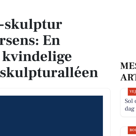
s: En milepæl for kvindelige kunstnere i skulpturalléen
-skulptur
orsens: En
 kvindelige
ME
 skulpturalléen
AR
VE
Sol
dag
BO